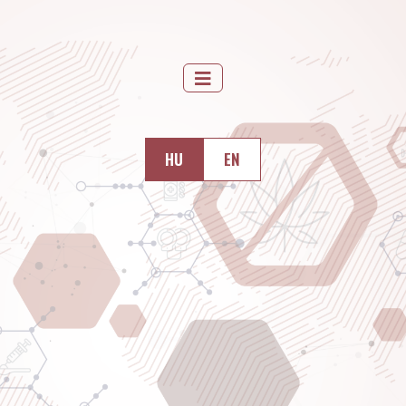
HU
EN