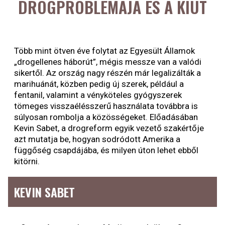
DROGPROBLÉMÁJA ÉS A KIÚT
Több mint ötven éve folytat az Egyesült Államok
„drogellenes háborút”, mégis messze van a valódi
sikertől. Az ország nagy részén már legalizálták a
marihuánát, közben pedig új szerek, például a
fentanil, valamint a vényköteles gyógyszerek
tömeges visszaélésszerű használata továbbra is
súlyosan rombolja a közösségeket. Előadásában
Kevin Sabet, a drogreform egyik vezető szakértője
azt mutatja be, hogyan sodródott Amerika a
függőség csapdájába, és milyen úton lehet ebből
kitörni.
KEVIN SABET